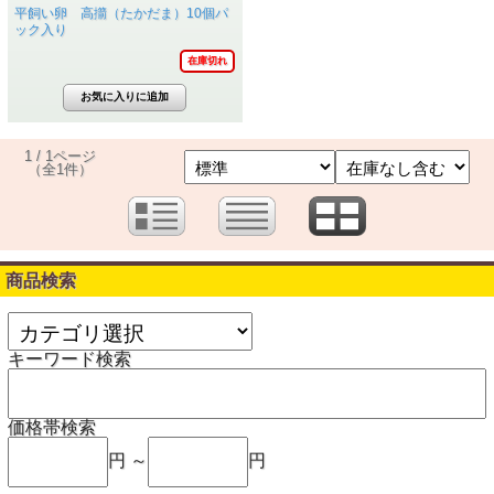
平飼い卵 高擶（たかだま）10個パ
ック入り
在庫切れ
1 / 1ページ
（全1件）
商品検索
キーワード検索
価格帯検索
円 ～
円