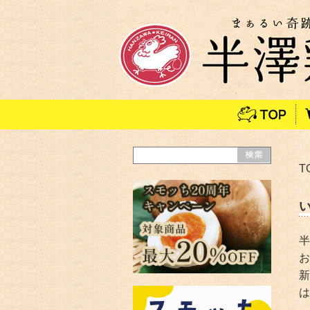
T
半
お
新
は