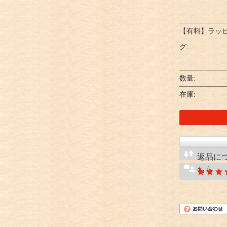
【有料】ラッ
グ:
数量:
在庫:
返品に
ちら