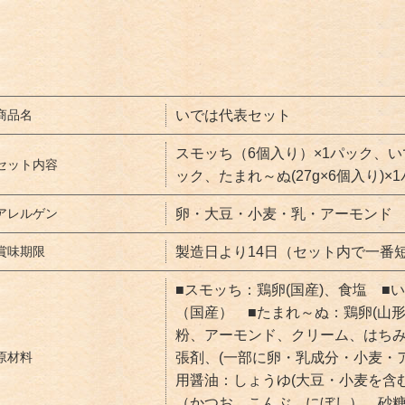
商品名
いでは代表セット
スモッち（6個入り）×1パック、い
セット内容
ック、たまれ～ぬ(27g×6個入り)
アレルゲン
卵・大豆・小麦・乳・アーモンド
賞味期限
製造日より14日（セット内で一番
■スモッち：鶏卵(国産)、食塩 ■
（国産） ■たまれ～ぬ：鶏卵(山
粉、アーモンド、クリーム、はちみつ
原材料
張剤、(一部に卵・乳成分・小麦・
用醤油：しょうゆ(大豆・小麦を含
（かつお、こんぶ、にぼし）、砂