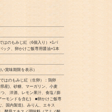
ではのもみじ紅（6個入り）×1パ
×1パック、卵かけご飯専用醤油×1本
短い賞味期限を表示）
いではのもみじ紅（生卵）：鶏卵
形県産)、砂糖、マーガリン、小麦
、 洋酒、レモン果汁、食塩 / 膨
アーモンドを含む) ■卵かけご飯専
む、国内製造)、みりん、エキス
糖、酵母エキス／調味料（アミノ酸