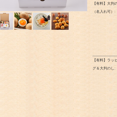
【有料】大判
（名入れ可）:
【有料】ラッ
グ＆大判のし: