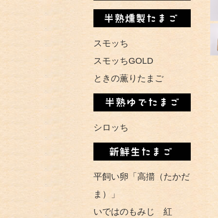
スモッち
スモッちGOLD
ときの薫りたまご
シロッち
平飼い卵「高擶（たかだ
ま）」
いではのもみじ 紅