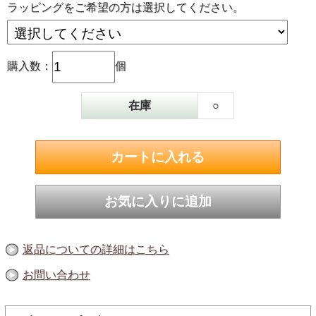
ラッピングをご希望の方は選択してください。
購入数：
個
『スモッち』は､燻製液ではなく国際特許の燻製機で､卵の
殻の上から本格燻製します。卵の中までしっかりとスモー
クの香りを浸透させるため､ 一個一個手作業で丁寧に燻製
した後､3日間熟成しているので､中までほのかな燻製の風
在庫
○
味が楽しめるのです。
自社農場や契約農場の
若鶏
が産んだ
新鮮鶏卵
を使用。
『スモッち』に使用する卵は､限られた農場で産まれた､安
返品についての詳細はこちら
全おいしい卵です。 契約農場の若鶏が産む､活力があり殻
の固いMSサイズの新鮮卵に限定しています。 黄身と白身
お問い合わせ
のバランスが丁度いいMSサイズの卵のみを使用している
からこそ､ 中心まで燻製の味がじっくりと染み込み､最後ま
で美味しくお召し上がりいただけるのです。