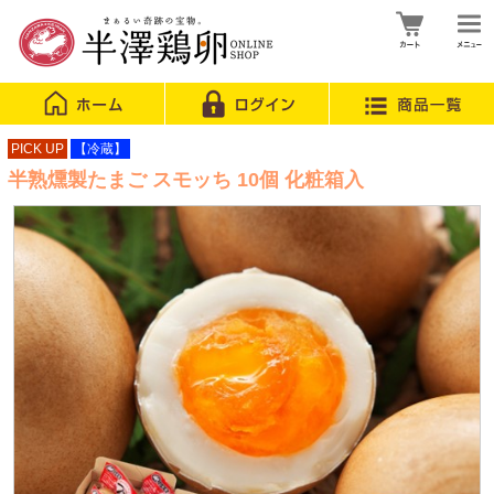
PICK UP
【冷蔵】
半熟燻製たまご スモッち 10個 化粧箱入