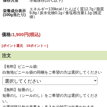
保存方法
冷蔵保存(10℃以下)
今では半澤鶏卵の代表ともいえる人気商品となっていま
す。
エネルギー139kcal / たんぱく質12.7g / 脂質
メディアでも話題となり､著名な方々からも支持を得てい
栄養成分表示
9.8g / 炭水化物0.1g / 食塩相当量1.1g (推定
る
(100g当たり)
値）
当社自慢の逸品
です。
価格:
1,900円
(税込)
[ポイント還元 19ポイント～]
『スモッち』おいしさのヒミ
注文
ツ
【有料】ビニール袋:
白無地ビニール袋の同梱をご希望の方は選択してください
【無料】短冊のし:
短冊のし（シールのし）をご希望の方は選択してくださ
い。
※選択肢以外の表書き・名入れの対応は出来かねます。