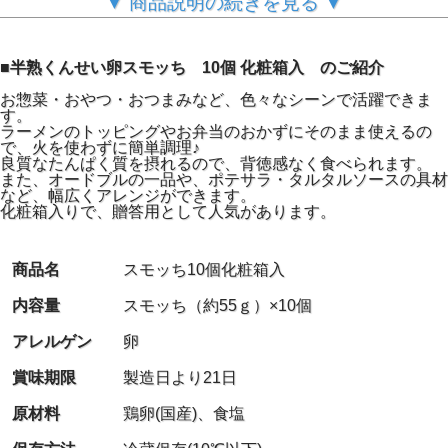
▼ 商品説明の続きを見る ▼
■半熟くんせい卵スモッち 10個 化粧箱入 のご紹介
お惣菜・おやつ・おつまみなど、色々なシーンで活躍できま
す。
『スモッち』とは？
ラーメンのトッピングやお弁当のおかずにそのまま使えるの
で、火を使わずに簡単調理♪
良質なたんぱく質を摂れるので、背徳感なく食べられます。
赤いパッケージでおなじみ、山形名物として20年以上間親
また、オードブルの一品や、ポテサラ・タルタルソースの具材
しまれている
など、幅広くアレンジができます。
塩味付きの半熟くんせい卵です。
化粧箱入りで、贈答用として人気があります。
人気のお取り寄せグルメとして、数々のメディアに取り上
げていただきました。
とろける半熟の黄身と、絶妙な塩加減、ライトなスモーク
商品名
スモッち10個化粧箱入
フレーバーのスモッちは
黄身が固い従来の燻製卵とはまったく異なる味わいです。
内容量
スモッち（約55ｇ）×10個
一つ一つ真空パックで個包装だから、美味しさ長持ちで衛
アレルゲン
卵
生的。
冷蔵庫に入れておけばすぐに食べられるのも魅力の1つで
す。
賞味期限
製造日より21日
また、無添加にこだわり原材料は鶏卵と食塩のみ。
原材料
鶏卵(国産)、食塩
限られた原材料なのに、やみつきになる美味しさです！
販売が開始してから20年以上が経ちますが､