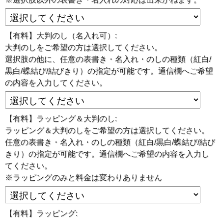
【有料】大判のし（名入れ可）:
従来の燻製卵は､燻製方法によって黄身はパサパサ､白身は
固めになりがちでした。しかし､『スモッち』は､じっくり
大判のしをご希望の方は選択してください。
1週間もかけて作っているからこそ､ 黄身はとろ～り､白身
選択肢の他に、任意の表書き・名入れ・のしの種類（紅白/
はプルンプルンの今までにない｢くせになる食感｣を実現し
ました。
黒白/蝶結び/結びきり）の指定が可能です。通信欄へご希望
の内容を入力してください。
【有料】ラッピング＆大判のし:
燻製液に頼らず自然な状態
ラッピング＆大判のしをご希望の方は選択してください。
で
任意の表書き・名入れ・のしの種類（紅白/黒白/蝶結び/結び
きり）の指定が可能です。通信欄へご希望の内容を入力し
本格燻製！
てください。
※ラッピングのみと料金は変わりありません
【有料】ラッピング: