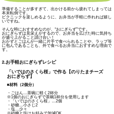
準備することが多すぎて、出かける前から疲れてしまっては
本末転倒です。
ピクニックを楽しめるように、お弁当が手軽に作れれば嬉し
いですね。
そんな時におすすめなのが、“おにぎらず”です。
おにぎらずは見栄えがするので、お弁当を広げた時に気持ち
が盛り上がること請け合い！
おかずとごはんが一緒に片手で食べられることや、ラップ等
に包んであることも、外で食べるお弁当におすすめな理由で
す。
2.お手軽おにぎらずレシピ
「いではのさくら桜」で作る
【のりたまチーズ
おにぎらず】
■材料（2個分）
・ごはん…茶碗に軽く2杯分
※1個のおにぎらずで茶碗1杯分を使用します
・「いではのさくら桜」…2個
・砂糖…小さじ2
・塩…少々
※砂糖と塩はお好みで加減OK