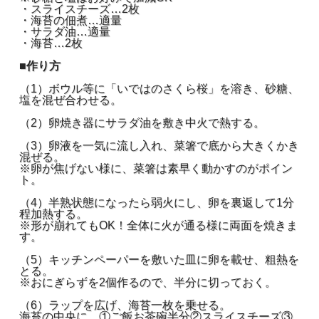
・スライスチーズ…2枚
・海苔の佃煮…適量
・サラダ油…適量
・海苔…2枚
■作り方
（1）ボウル等に「いではのさくら桜」を溶き、砂糖、
塩を混ぜ合わせる。
（2）卵焼き器にサラダ油を敷き中火で熱する。
（3）卵液を一気に流し入れ、菜箸で底から大きくかき
混ぜる。
※卵が焦げない様に、菜箸は素早く動かすのがポイン
ト。
（4）半熟状態になったら弱火にし、卵を裏返して1分
程加熱する。
※形が崩れてもOK！全体に火が通る様に両面を焼きま
す。
（5）キッチンペーパーを敷いた皿に卵を載せ、粗熱を
とる。
※おにぎらずを2個作るので、半分に切っておく。
（6）ラップを広げ、海苔一枚を乗せる。
海苔の中央に、①ご飯お茶碗半分②スライスチーズ③