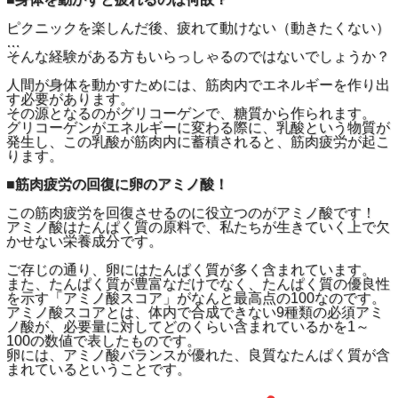
ピクニックを楽しんだ後、疲れて動けない（動きたくない）
…
そんな経験がある方もいらっしゃるのではないでしょうか？
人間が身体を動かすためには、筋肉内でエネルギーを作り出
す必要があります。
その源となるのがグリコーゲンで、糖質から作られます。
グリコーゲンがエネルギーに変わる際に、乳酸という物質が
発生し、この乳酸が筋肉内に蓄積されると、筋肉疲労が起こ
ります。
■筋肉疲労の回復に卵のアミノ酸！
この筋肉疲労を回復させるのに役立つのがアミノ酸です！
アミノ酸はたんぱく質の原料で、私たちが生きていく上で欠
かせない栄養成分です。
ご存じの通り、卵にはたんぱく質が多く含まれています。
また、たんぱく質が豊富なだけでなく、たんぱく質の優良性
を示す「アミノ酸スコア」がなんと最高点の100なのです。
アミノ酸スコアとは、体内で合成できない9種類の必須アミ
ノ酸が、必要量に対してどのくらい含まれているかを1～
100の数値で表したものです。
卵には、アミノ酸バランスが優れた、良質なたんぱく質が含
まれているということです。