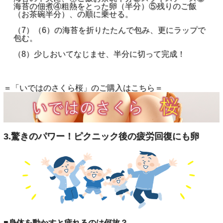
海苔の佃煮④粗熱をとった卵（半分）⑤残りのご飯
（お茶碗半分）、の順に乗せる。
（7）（6）の海苔を折りたたんで包み、更にラップで
包む。
（8）少しおいてなじませ、半分に切って完成！
＝「いではのさくら桜」のご購入はこちら＝
3.驚きのパワー！ピクニック後の疲労回復にも卵
■身体を動かすと疲れるのは何故？