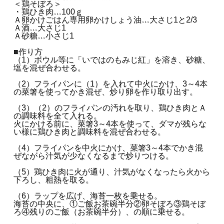
＜鶏そぼろ＞
・鶏ひき肉…100ｇ
Ａ卵かけごはん専用卵かけしょう油…大さじ1と2/3
Ａ酒…大さじ1
Ａ砂糖…小さじ1
■作り方
（1）ボウル等に「いではのもみじ紅」を溶き、砂糖、
塩を混ぜ合わせる。
（2）フライパンに（1）を入れて中火にかけ、3～4本
の菜箸を使ってかき混ぜ、炒り卵を作り取り出す。
（3）（2）のフライパンの汚れを取り、鶏ひき肉とＡ
の調味料を全て入れる。
火にかける前に、菜箸3～4本を使って、ダマが残らな
い様に鶏ひき肉と調味料を混ぜ合わせる。
（4）フライパンを中火にかけ、菜箸3～4本でかき混
ぜながら汁気が少なくなるまで炒りつける。
（5）鶏ひき肉に火が通り、汁気がなくなったら火から
下ろし、粗熱を取る。
（6）ラップを広げ、海苔一枚を乗せる。
海苔の中央に、①ご飯お茶碗半分②卵そぼろ③鶏そぼ
ろ④残りのご飯（お茶碗半分）、の順に乗せる。