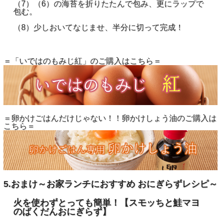
（7）（6）の海苔を折りたたんで包み、更にラップで
包む。
（8）少しおいてなじませ、半分に切って完成！
＝「いではのもみじ紅」のご購入はこちら＝
＝卵かけごはんだけじゃない！！卵かけしょう油のご購入は
こちら＝
5.おまけ～お家ランチにおすすめ おにぎらずレシピ～
火を使わずとっても簡単！
【スモッちと鮭マヨ
のばくだんおにぎらず】