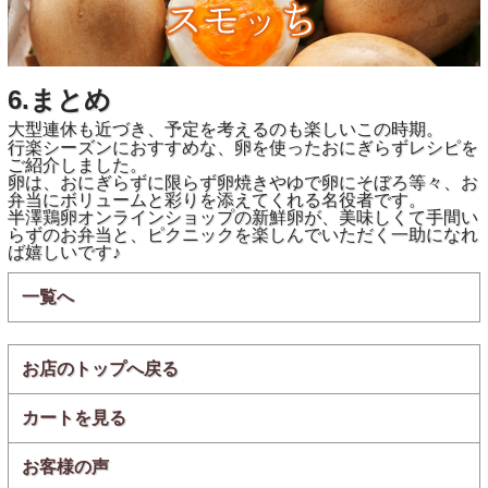
6.まとめ
大型連休も近づき、予定を考えるのも楽しいこの時期。
行楽シーズンにおすすめな、卵を使ったおにぎらずレシピを
ご紹介しました。
卵は、おにぎらずに限らず卵焼きやゆで卵にそぼろ等々、お
弁当にボリュームと彩りを添えてくれる名役者です。
半澤鶏卵オンラインショップの新鮮卵が、美味しくて手間い
らずのお弁当と、ピクニックを楽しんでいただく一助になれ
ば嬉しいです♪
一覧へ
お店のトップへ戻る
カートを見る
お客様の声