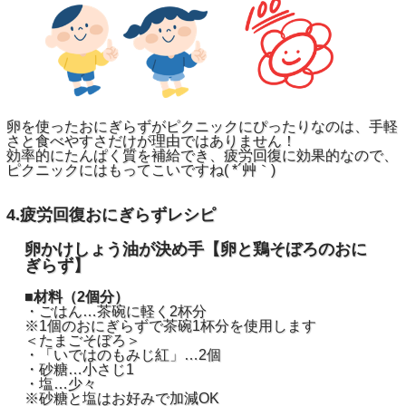
卵を使ったおにぎらずがピクニックにぴったりなのは、手軽
さと食べやすさだけが理由ではありません！
効率的にたんぱく質を補給でき、疲労回復に効果的なので、
ピクニックにはもってこいですね( *´艸｀)
4.疲労回復おにぎらずレシピ
卵かけしょう油が決め手
【卵と鶏そぼろのおに
ぎらず】
■材料（2個分）
・ごはん…茶碗に軽く2杯分
※1個のおにぎらずで茶碗1杯分を使用します
＜たまごそぼろ＞
・「いではのもみじ紅」…2個
・砂糖…小さじ1
・塩…少々
※砂糖と塩はお好みで加減OK