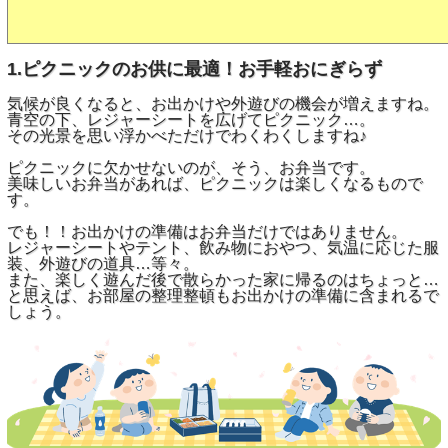
1.ピクニックのお供に最適！お手軽おにぎらず
気候が良くなると、お出かけや外遊びの機会が増えますね。
青空の下、レジャーシートを広げてピクニック…。
その光景を思い浮かべただけでわくわくしますね♪
ピクニックに欠かせないのが、そう、お弁当です。
美味しいお弁当があれば、ピクニックは楽しくなるもので
す。
でも！！お出かけの準備はお弁当だけではありません。
レジャーシートやテント、飲み物におやつ、気温に応じた服
装、外遊びの道具…等々。
また、楽しく遊んだ後で散らかった家に帰るのはちょっと…
と思えば、お部屋の整理整頓もお出かけの準備に含まれるで
しょう。