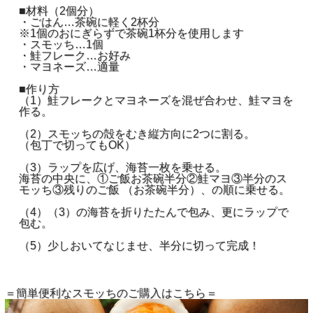
■材料（2個分）
・ごはん…茶碗に軽く2杯分
※1個のおにぎらずで茶碗1杯分を使用します
・スモッち…1個
・鮭フレーク…お好み
・マヨネーズ…適量
■作り方
（1）鮭フレークとマヨネーズを混ぜ合わせ、鮭マヨを
作る。
（2）スモッちの殻をむき縦方向に2つに割る。
（包丁で切ってもOK）
（3）ラップを広げ、海苔一枚を乗せる。
海苔の中央に、①ご飯お茶碗半分②鮭マヨ③半分のス
モッち③残りのご飯 （お茶碗半分）、の順に乗せる。
（4）（3）の海苔を折りたたんで包み、更にラップで
包む。
（5）少しおいてなじませ、半分に切って完成！
＝簡単便利なスモッちのご購入はこちら＝