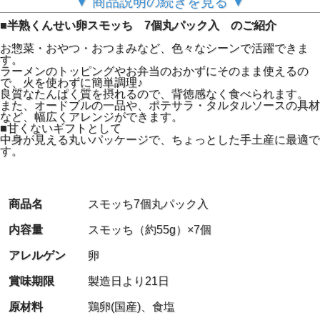
▼ 商品説明の続きを見る ▼
■半熟くんせい卵スモッち 7個丸パック入 のご紹介
お惣菜・おやつ・おつまみなど、色々なシーンで活躍できま
す。
ラーメンのトッピングやお弁当のおかずにそのまま使えるの
で、火を使わずに簡単調理♪
『スモッち』とは？
良質なたんぱく質を摂れるので、背徳感なく食べられます。
また、オードブルの一品や、ポテサラ・タルタルソースの具材
など、幅広くアレンジができます。
赤いパッケージでおなじみ、山形名物として20年以上間親
■甘くないギフトとして
しまれている
中身が見える丸いパッケージで、ちょっとした手土産に最適で
塩味付きの半熟くんせい卵です。
す。
人気のお取り寄せグルメとして、数々のメディアに取り上
げていただきました。
とろける半熟の黄身と、絶妙な塩加減、ライトなスモーク
フレーバーのスモッちは
商品名
スモッち7個丸パック入
黄身が固い従来の燻製卵とはまったく異なる味わいです。
内容量
スモッち（約55g）×7個
一つ一つ真空パックで個包装だから、美味しさ長持ちで衛
生的。
アレルゲン
卵
冷蔵庫に入れておけばすぐに食べられるのも魅力の1つで
す。
賞味期限
製造日より21日
また、無添加にこだわり原材料は鶏卵と食塩のみ。
限られた原材料なのに、やみつきになる美味しさです！
原材料
鶏卵(国産)、食塩
販売が開始してから20年以上が経ちますが､