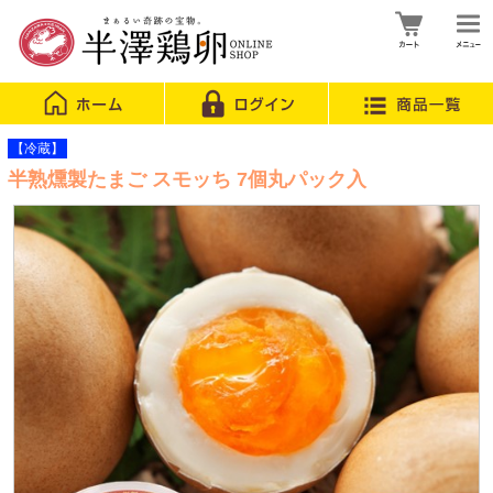
【冷蔵】
半熟燻製たまご スモッち 7個丸パック入