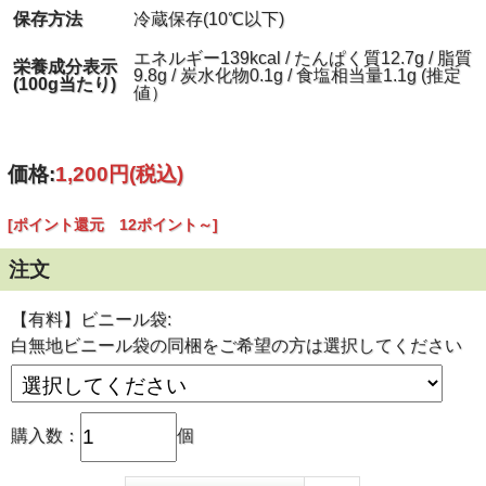
今では半澤鶏卵の代表ともいえる人気商品となっていま
保存方法
冷蔵保存(10℃以下)
す。
メディアでも話題となり､著名な方々からも支持を得てい
エネルギー139kcal / たんぱく質12.7g / 脂質
る
栄養成分表示
9.8g / 炭水化物0.1g / 食塩相当量1.1g (推定
当社自慢の逸品
です。
(100g当たり)
値）
価格:
1,200円
(税込)
[ポイント還元 12ポイント～]
『スモッち』おいしさのヒミ
ツ
注文
【有料】ビニール袋:
白無地ビニール袋の同梱をご希望の方は選択してください
購入数：
個