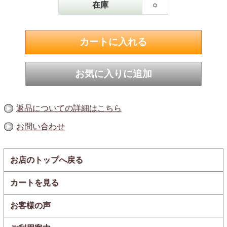
在庫
○
従来の燻製卵は､燻製方法によって黄身はパサパサ､白身は
固めになりがちでした。しかし､『スモッち』は､じっくり
1週間もかけて作っているからこそ､ 黄身はとろ～り､白身
はプルンプルンの今までにない｢くせになる食感｣を実現し
ました。
返品についての詳細はこちら
お問い合わせ
燻製液に頼らず自然な状態
で
本格燻製！
お店のトップへ戻る
カートを見る
お客様の声