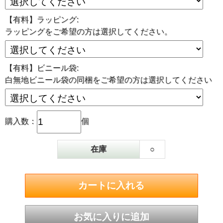
【有料】ラッピング:
ラッピングをご希望の方は選択してください。
従来の燻製卵は､燻製方法によって黄身はパサパサ､白身は
固めになりがちでした。しかし､『スモッち』は､じっくり
1週間もかけて作っているからこそ､ 黄身はとろ～り､白身
はプルンプルンの今までにない｢くせになる食感｣を実現し
【有料】ビニール袋:
ました。
白無地ビニール袋の同梱をご希望の方は選択してください
購入数：
個
燻製液に頼らず自然な状態
で
在庫
○
本格燻製！