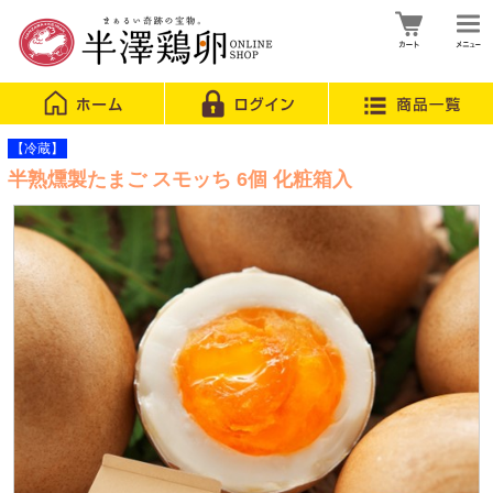
【冷蔵】
半熟燻製たまご スモッち 6個 化粧箱入