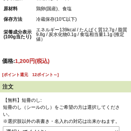
今では半澤鶏卵の代表ともいえる人気商品となっていま
す。
原材料
鶏卵(国産)、食塩
メディアでも話題となり､著名な方々からも支持を得てい
る
保存方法
冷蔵保存(10℃以下)
当社自慢の逸品
です。
エネルギー139kcal / たんぱく質12.7g / 脂質
栄養成分表示
9.8g / 炭水化物0.1g / 食塩相当量1.1g (推定
(100g当たり)
値）
価格:
1,200円
(税込)
『スモッち』おいしさのヒミ
ツ
[ポイント還元 12ポイント～]
注文
【無料】短冊のし:
短冊のし（シールのし）をご希望の方は選択してくださ
い。
※選択肢以外の表書き・名入れの対応は出来かねます。