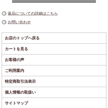
返品についての詳細はこちら
お問い合わせ
『スモッち』は､燻製液ではなく国際特許の燻製機で､卵の
殻の上から本格燻製します。卵の中までしっかりとスモー
クの香りを浸透させるため､ 一個一個手作業で丁寧に燻製
した後､3日間熟成しているので､中までほのかな燻製の風
お店のトップへ戻る
味が楽しめるのです。
カートを見る
お客様の声
自社農場や契約農場の
若鶏
ご利用案内
が産んだ
新鮮鶏卵
を使用。
特定商取引法表示
『スモッち』に使用する卵は､限られた農場で産まれた､安
全おいしい卵です。 契約農場の若鶏が産む､活力があり殻
の固いMSサイズの新鮮卵に限定しています。 黄身と白身
個人情報の取扱い
のバランスが丁度いいMSサイズの卵のみを使用している
からこそ､ 中心まで燻製の味がじっくりと染み込み､最後ま
サイトマップ
で美味しくお召し上がりいただけるのです。